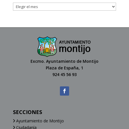
Excmo. Ayuntamiento de Montijo
Plaza de España, 1
924 45 56 93
SECCIONES
Ayuntamiento de Montijo
Ciudadanía