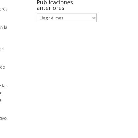
Publicaciones
anteriores
eres
n la
el
ado
 las
de
a
tivo.