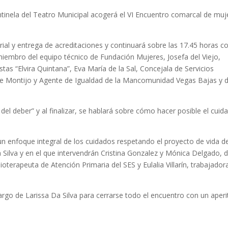
Centinela del Teatro Municipal acogerá el VI Encuentro comarcal de muj
rial y entrega de acreditaciones y continuará sobre las 17.45 horas co
 miembro del equipo técnico de Fundación Mujeres, Josefa del Viejo,
tas “Elvira Quintana”, Eva María de la Sal, Concejala de Servicios
de Montijo y Agente de Igualdad de la Mancomunidad Vegas Bajas y d
del deber” y al finalizar, se hablará sobre cómo hacer posible el cuid
un enfoque integral de los cuidados respetando el proyecto de vida de
Silva y en el que intervendrán Cristina Gonzalez y Mónica Delgado, 
ioterapeuta de Atención Primaria del SES y Eulalia Villarín, trabajador
cargo de Larissa Da Silva para cerrarse todo el encuentro con un aperi