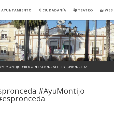
AYUNTAMIENTO
CIUDADANÍA
TEATRO
WEB 
#AYUMONTIJO #REMODELACIONCALLES #ESPRONCEDA
Espronceda #AyuMontijo
 #espronceda