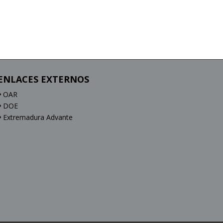
ENLACES EXTERNOS
OAR
DOE
Extremadura Advante