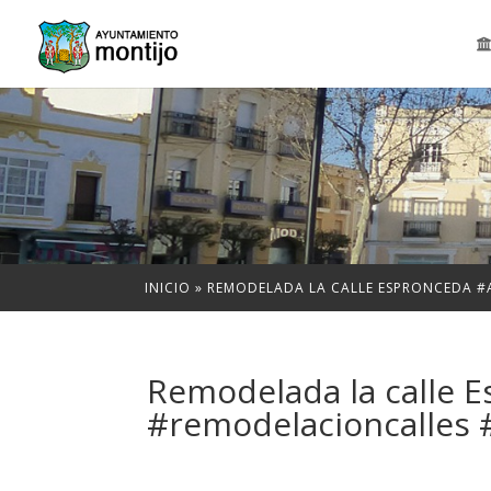
INICIO
»
REMODELADA LA CALLE ESPRONCEDA 
Remodelada la calle 
#remodelacioncalles