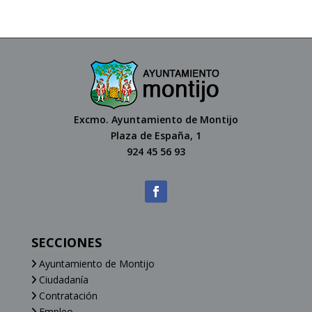
Excmo. Ayuntamiento de Montijo
Plaza de España, 1
924 45 56 93
SECCIONES
Ayuntamiento de Montijo
Ciudadanía
Contratación
Empleo