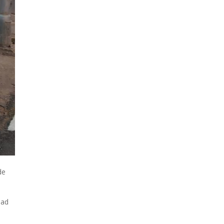
de
dad