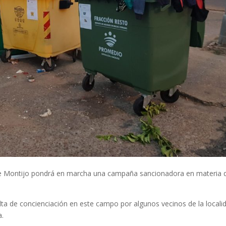
 de Montijo pondrá en marcha una campaña sancionadora en materia 
ta de concienciación en este campo por algunos vecinos de la locali
a.