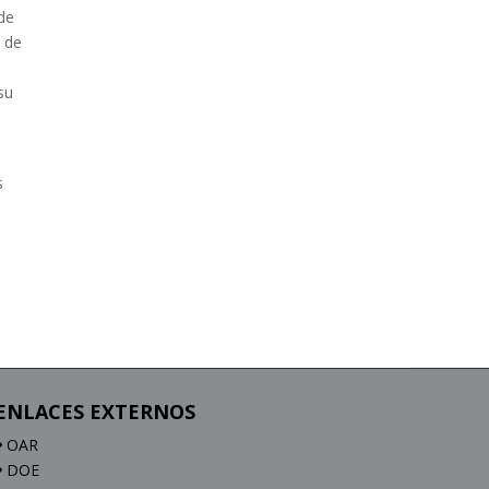
de
s de
su
s
ENLACES EXTERNOS
OAR
DOE