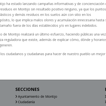
ijo ha estado lanzando campañas informativas y de concienciación 
residuos en Montijo sin resultado positivo ninguno, ya que los punto
ásticos y demás residuos en los suelos aún con sitio en los
pósito, lo que implica malos olores y acumulación innecesaria hasta 
amaño fuera de los días establecidos y/o en lugares indebidos.
to de Montijo realizará un último esfuerzo, haciendo públicas una vez
za reguladora que existe, además de explicar cómo, dónde y horario
 generen.
 los ciudadanos y ciudadanas para hacer de nuestro pueblo un mejor
SECCIONES
Ayuntamiento de Montijo
Ciudadanía