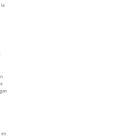
 la
e
?
en
de
ngan
s en