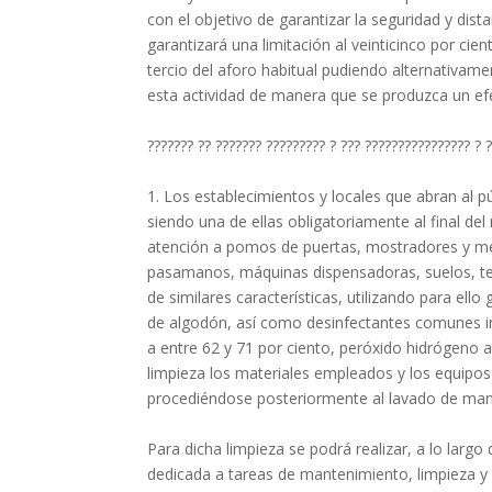
con el objetivo de garantizar la seguridad y dist
garantizará una limitación al veinticinco por cie
tercio del aforo habitual pudiendo alternativame
esta actividad de manera que se produzca un efec
??????? ?? ??????? ????????? ? ??? ???????????????? ? 
1. Los establecimientos y locales que abran al pú
siendo una de ellas obligatoriamente al final de
atención a pomos de puertas, mostradores y me
pasamanos, máquinas dispensadoras, suelos, tel
de similares características, utilizando para ello
de algodón, así como desinfectantes comunes in
a entre 62 y 71 por ciento, peróxido hidrógeno a
limpieza los materiales empleados y los equipos
procediéndose posteriormente al lavado de mano
Para dicha limpieza se podrá realizar, a lo larg
dedicada a tareas de mantenimiento, limpieza y 