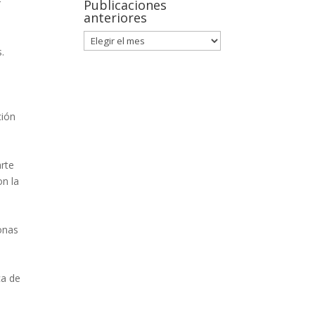
r
Publicaciones
anteriores
.
ción
arte
on la
sonas
ca de