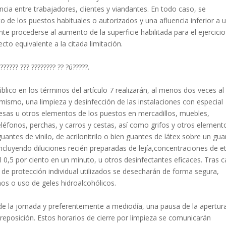
ancia entre trabajadores, clientes y viandantes. En todo caso, se
nto de los puestos habituales o autorizados y una afluencia inferior a 
nte procederse al aumento de la superficie habilitada para el ejercici
to equivalente a la citada limitación.
??????? ??? ???????? ?? ?ú?????.
blico en los términos del artículo 7 realizarán, al menos dos veces al 
l mismo, una limpieza y desinfección de las instalaciones con especial
sas u otros elementos de los puestos en mercadillos, muebles,
éfonos, perchas, y carros y cestas, así como grifos y otros element
 guantes de vinilo, de acrilonitrilo o bien guantes de látex sobre un gu
cluyendo diluciones recién preparadas de lejía,concentraciones de e
l 0,5 por ciento en un minuto, u otros desinfectantes eficaces. Tras 
 de protección individual utilizados se desecharán de forma segura,
s o uso de geles hidroalcohólicos.
o de la jornada y preferentemente a mediodía, una pausa de la apertur
reposición. Estos horarios de cierre por limpieza se comunicarán