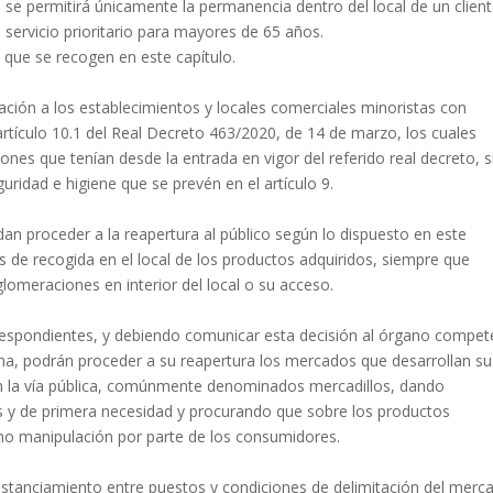
 se permitirá únicamente la permanencia dentro del local de un client
 servicio prioritario para mayores de 65 años.
que se recogen en este capítulo.
cación a los establecimientos y locales comerciales minoristas con
artículo 10.1 del Real Decreto 463/2020, de 14 de marzo, los cuales
nes que tenían desde la entrada en vigor del referido real decreto, s
uridad e higiene que se prevén en el artículo 9.
an proceder a la reapertura al público según lo dispuesto en este
s de recogida en el local de los productos adquiridos, siempre que
lomeraciones en interior del local o su acceso.
respondientes, y debiendo comunicar esta decisión al órgano compet
a, podrán proceder a su reapertura los mercados que desarrollan su
a en la vía pública, comúnmente denominados mercadillos, dando
os y de primera necesidad y procurando que sobre los productos
no manipulación por parte de los consumidores.
istanciamiento entre puestos y condiciones de delimitación del merc