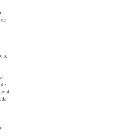
un
o de
día,
os
ante
tanol
cada
a