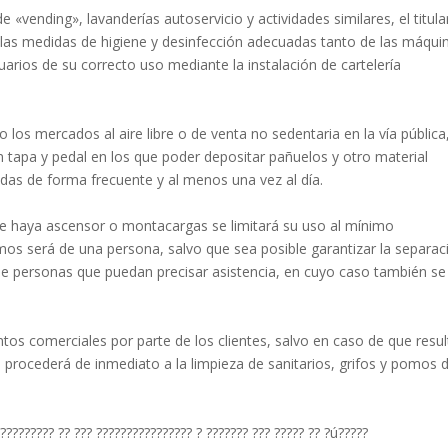
 «vending», lavanderías autoservicio y actividades similares, el titula
las medidas de higiene y desinfección adecuadas tanto de las máqui
arios de su correcto uso mediante la instalación de cartelería
 los mercados al aire libre o de venta no sedentaria en la vía pública
n tapa y pedal en los que poder depositar pañuelos y otro material
das de forma frecuente y al menos una vez al día.
que haya ascensor o montacargas se limitará su uso al mínimo
os será de una persona, salvo que sea posible garantizar la separac
de personas que puedan precisar asistencia, en cuyo caso también se
ntos comerciales por parte de los clientes, salvo en caso de que resul
e procederá de inmediato a la limpieza de sanitarios, grifos y pomos 
?????????? ?? ??? ???????????????? ? ??????? ??? ????? ?? ?ú?????