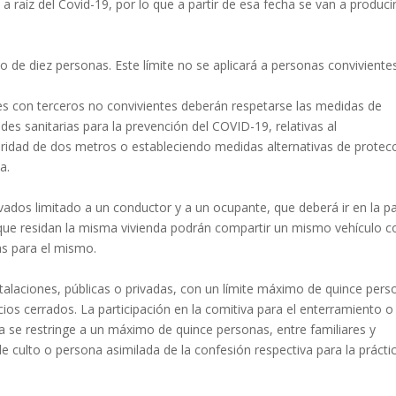
a raíz del Covid-19, por lo que a partir de esa fecha se van a produci
 de diez personas. Este límite no se aplicará a personas convivientes
es con terceros no convivientes deberán respetarse las medidas de
des sanitarias para la prevención del COVID-19, relativas al
ridad de dos metros o estableciendo medidas alternativas de protec
a.
vados limitado a un conductor y a un ocupante, que deberá ir en la p
 que residan la misma vivienda podrán compartir un mismo vehículo c
as para el mismo.
nstalaciones, públicas o privadas, con un límite máximo de quince per
cios cerrados. La participación en la comitiva para el enterramiento o
a se restringe a un máximo de quince personas, entre familiares y
e culto o persona asimilada de la confesión respectiva para la prácti