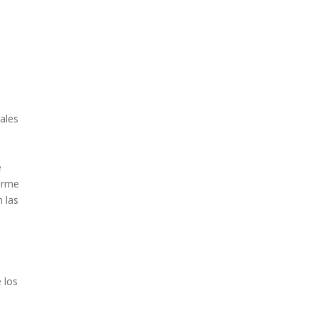
tales
e
forme
n las
 los