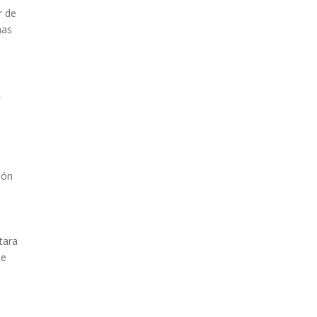
r de
nas
,
ión
tara
de