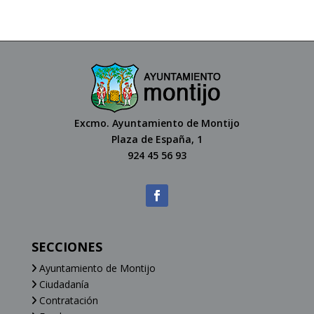
Excmo. Ayuntamiento de Montijo
Plaza de España, 1
924 45 56 93
SECCIONES
Ayuntamiento de Montijo
Ciudadanía
Contratación