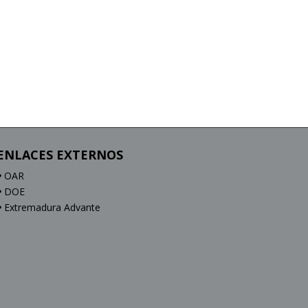
ENLACES EXTERNOS
OAR
DOE
Extremadura Advante