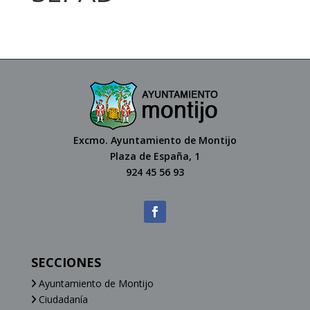
Excmo. Ayuntamiento de Montijo
Plaza de España, 1
924 45 56 93
SECCIONES
Ayuntamiento de Montijo
Ciudadanía