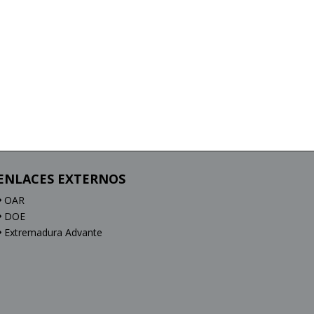
ENLACES EXTERNOS
OAR
DOE
Extremadura Advante