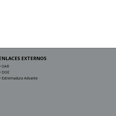
ENLACES EXTERNOS
OAR
DOE
Extremadura Advante