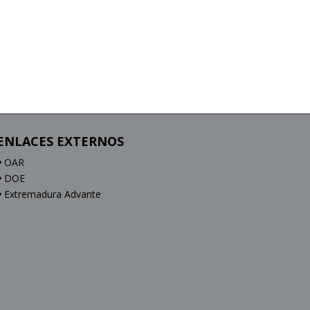
ENLACES EXTERNOS
OAR
DOE
Extremadura Advante