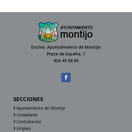
Excmo. Ayuntamiento de Montijo
Plaza de España, 1
924 45 56 93
SECCIONES
Ayuntamiento de Montijo
Ciudadanía
Contratación
Empleo