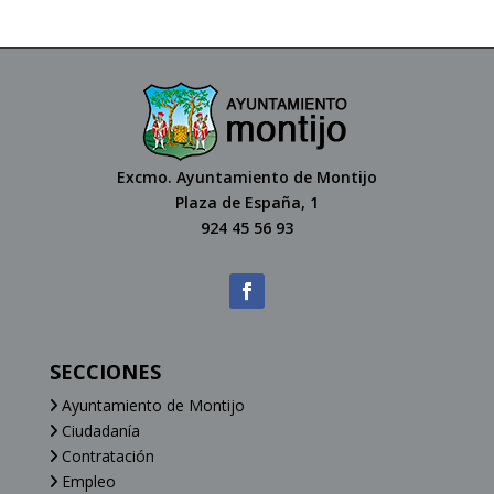
Excmo. Ayuntamiento de Montijo
Plaza de España, 1
924 45 56 93
SECCIONES
Ayuntamiento de Montijo
Ciudadanía
Contratación
Empleo