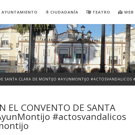
AYUNTAMIENTO
CIUDADANÍA
TEATRO
WEB 
 DE SANTA CLARA DE MONTIJO #AYUNMONTIJO #ACTOSVANDALICO
EN EL CONVENTO DE SANTA
yunMontijo #actosvandalicos
montijo