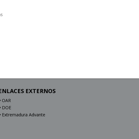
as
ENLACES EXTERNOS
OAR
DOE
Extremadura Advante