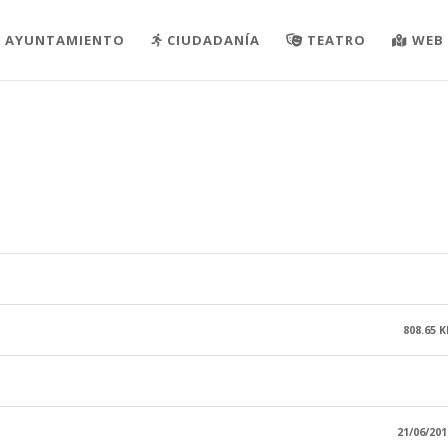
AYUNTAMIENTO
CIUDADANÍA
TEATRO
WEB 
808.65 K
21/06/201