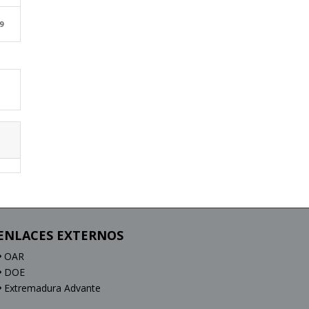
9
ENLACES EXTERNOS
OAR
DOE
Extremadura Advante