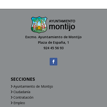
Excmo. Ayuntamiento de Montijo
Plaza de España, 1
924 45 56 93
SECCIONES
Ayuntamiento de Montijo
Ciudadanía
Contratación
Empleo