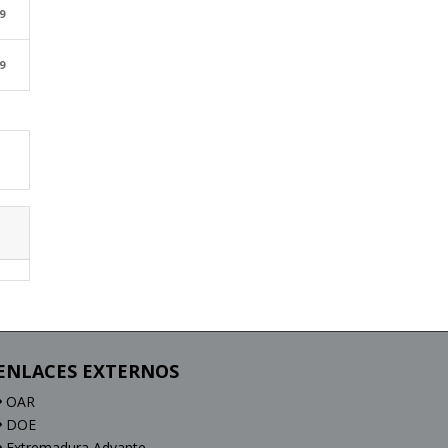
9
9
ENLACES EXTERNOS
OAR
DOE
Extremadura Advante